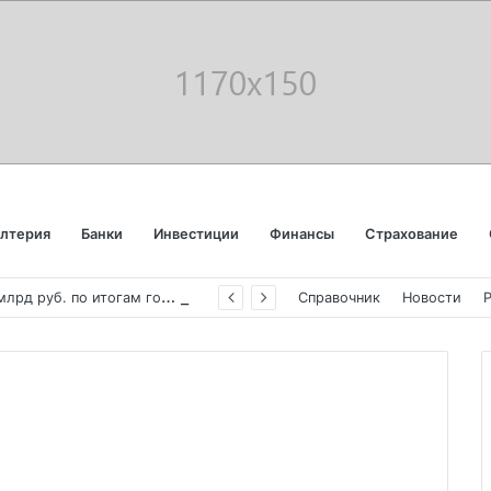
алтерия
Банки
Инвестиции
Финансы
Страхование
«
Аэрофлот» отчитался об убытке в 123 млрд руб. по итогам года пандемии
Справочник
Новости