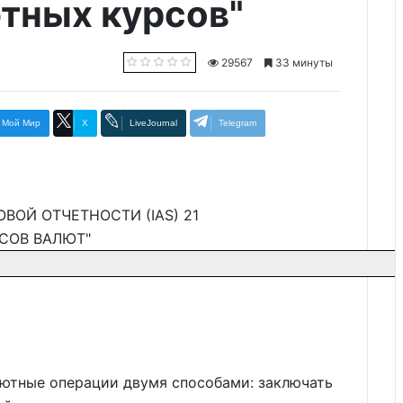
тных курсов"
29567
33 минуты
Мой Мир
X
LiveJournal
Telegram
ОЙ ОТЧЕТНОСТИ (IAS) 21
СОВ ВАЛЮТ"
лютные операции двумя способами: заключать