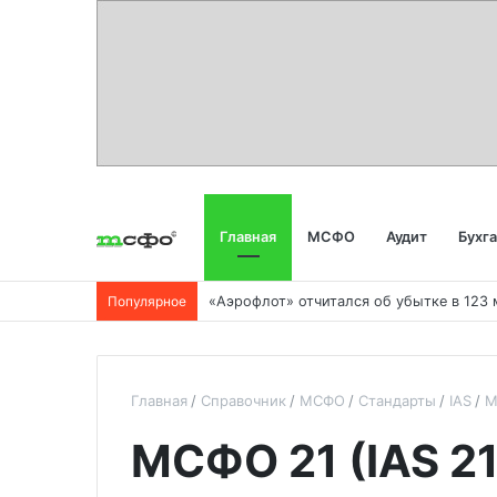
Главная
МСФО
Аудит
Бухг
Популярное
Главная
Справочник
МСФО
Стандарты
IAS
М
МСФО 21 (IAS 21