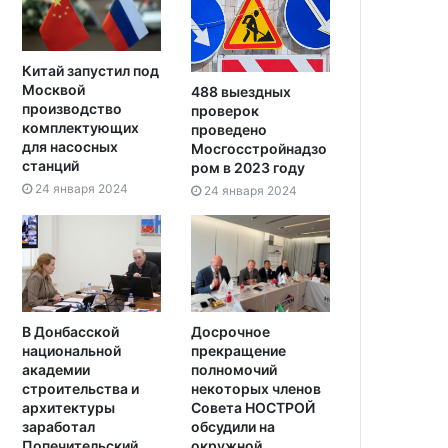
Китай запустил под
Москвой
488 выездных
производство
проверок
комплектующих
проведено
для насосных
Мосгосстройнадзо
станций
ром в 2023 году
24 января 2024
24 января 2024
В Донбасской
Досрочное
национальной
прекращение
академии
полномочий
строительства и
некоторых членов
архитектуры
Совета НОСТРОЙ
заработал
обсудили на
Попечительский
окружной