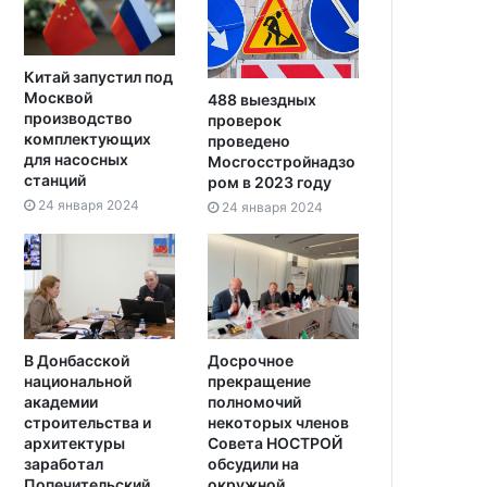
Китай запустил под
Москвой
488 выездных
производство
проверок
комплектующих
проведено
для насосных
Мосгосстройнадзо
станций
ром в 2023 году
24 января 2024
24 января 2024
В Донбасской
Досрочное
национальной
прекращение
академии
полномочий
строительства и
некоторых членов
архитектуры
Совета НОСТРОЙ
заработал
обсудили на
Попечительский
окружной