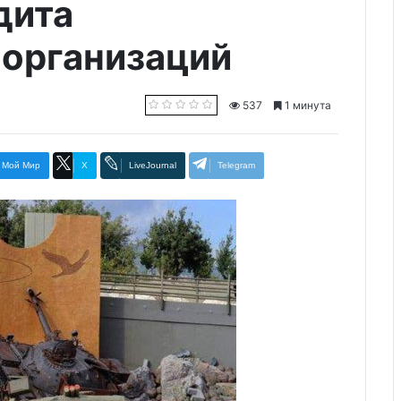
дита
 организаций
537
1 минута
Мой Мир
X
LiveJournal
Telegram