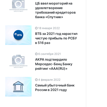
ЦБ ввел мораторий на
удовлетворение
требований кредиторов
банка «Спутник»
18 января 2022
ВТБ за 2021 год нарастил
чистую прибыль по РСБУ
в 516 раз
6 сентября 2021
АКРА подтвердило
Мерседес-Бенц Банку
рейтинг «ААА(RU)»
4 февраля 2022
Cамый убыточный банк
России в 2021 году