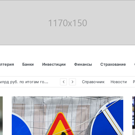
алтерия
Банки
Инвестиции
Финансы
Страхование
С
бербанк впервые раскрыл доходы от своего небанковского бизнеса
Справочник
Новости