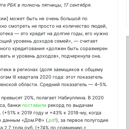
е РБК в полночь пятницы, 17 сентября.
сии] может быть не очень большой по
но смотреть не просто на количество людей,
потека — это кредит на долгие годы, его нужно
ющий уровень доходов семей», — считает
чного кредитования «должен быть соразмерен
ывать и уровень доходов», подчеркнула она.
теки в регионах (доля заемщиков к общему
гам III квартала 2020 года: этот показатель
менской области. Средний показатель — 4–5%.
 превысят 20%, полагает Набиуллина. В 2020
са, банки
поставили
рекорд по выдачам
. (+51% к 2019 году и +43% к 2018-му, когда
 данным «Дом.РФ» (.
pdf
), за первое полугодие
 2,7 трлн руб. (+74% по сравнению с