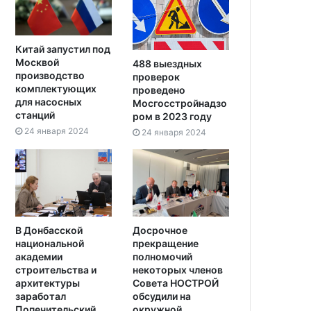
Китай запустил под
Москвой
488 выездных
производство
проверок
комплектующих
проведено
для насосных
Мосгосстройнадзо
станций
ром в 2023 году
24 января 2024
24 января 2024
В Донбасской
Досрочное
национальной
прекращение
академии
полномочий
строительства и
некоторых членов
архитектуры
Совета НОСТРОЙ
заработал
обсудили на
Попечительский
окружной