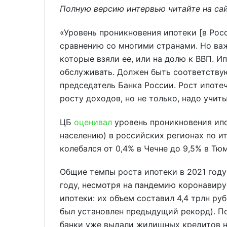
Полную версию интервью читайте на сайт
«Уровень проникновения ипотеки [в Рос
сравнению со многими странами. Но важ
которые взяли ее, или на долю к ВВП. И
обслуживать. Должен быть соответству
председатель Банка России. Рост ипоте
росту доходов, но не только, надо учит
ЦБ
оценивал
уровень проникновения ипо
населению) в российских регионах по ито
колебался от 0,4% в Чечне до 9,5% в Тю
Общие темпы роста ипотеки в 2021 году
году, несмотря на пандемию коронавиру
ипотеки: их объем составил 4,4 трлн руб
был установлен предыдущий рекорд). По
банки уже выдали жилищных кредитов на