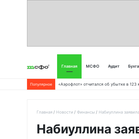
Главная
МСФО
Аудит
Бухг
Популярное
Главная
Новости
Финансы
Набиуллина заявила
Набиуллина зая