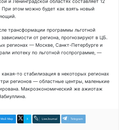
кой и Ленинградской областях составляет 12
б. При этом можно будет как взять новый
вующий.
осле трансформации программы льготной
в зависимости от региона, прогнозируют в ЦБ.
ых регионах — Москве, Санкт-Петербурге и
брали ипотеку по льготной госпрограмме, —
о какая-то стабилизация в некоторых регионах
нутри регионов — областные центры, маленькие
цирована. Макроэкономический же ажиотаж
Набиуллина.
Мой Мир
X
LiveJournal
Telegram