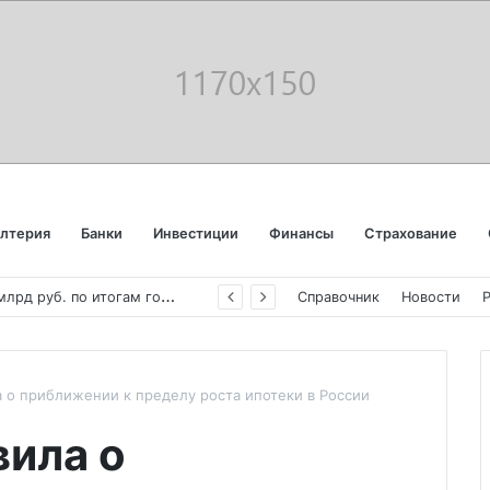
алтерия
Банки
Инвестиции
Финансы
Страхование
«
Аэрофлот» отчитался об убытке в 123 млрд руб. по итогам года пандемии
Справочник
Новости
 о приближении к пределу роста ипотеки в России
вила о