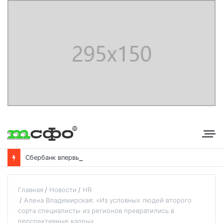
С
бербанк впервые раскрыл доходы от своего небанковского бизнеса
Главная
Новости
HR
Алена Владимирская: «Из условных людей второго
сорта специалисты из регионов превратились в
перспективные кадры»