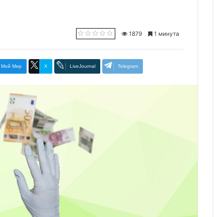
1879
1 минута
Мой Мир
X
LiveJournal
Telegram