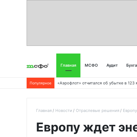
Главная
МСФО
Аудит
Бухг
Популярное
Главная
Новости
Отраслевые решения
Европу
Европу ждет эн