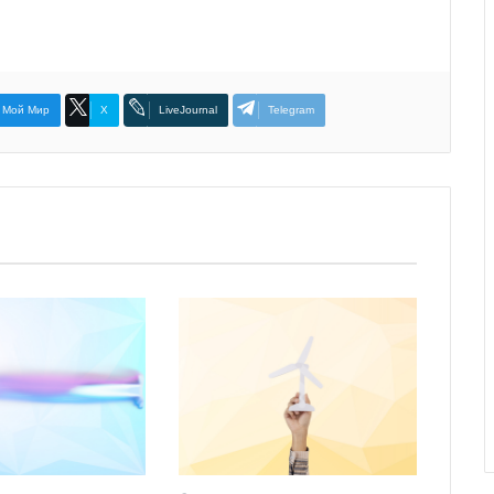
Мой Мир
X
LiveJournal
Telegram