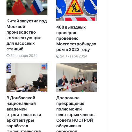
Китай запустил под
Москвой
488 выездных
производство
проверок
комплектующих
проведено
для насосных
Мосгосстройнадзо
станций
ром в 2023 году
24 января 2024
24 января 2024
В Донбасской
Досрочное
национальной
прекращение
академии
полномочий
строительства и
некоторых членов
архитектуры
Совета НОСТРОЙ
заработал
обсудили на
Попечительский
окружной