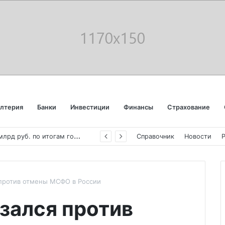
алтерия
Банки
Инвестиции
Финансы
Страхование
«
Аэрофлот» отчитался об убытке в 123 млрд руб. по итогам года пандемии
Справочник
Новости
 против отмены МСФО в России
зался против