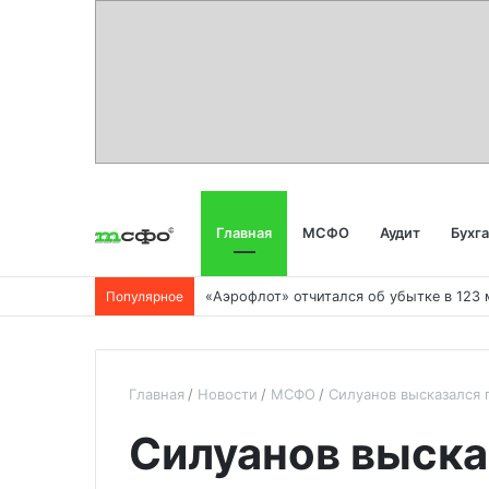
Главная
МСФО
Аудит
Бухг
Популярное
Главная
Новости
МСФО
Силуанов высказался
Силуанов выска