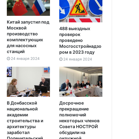
Китай запустил под
Москвой
488 выездных
производство
проверок
комплектующих
проведено
для насосных
Мосгосстройнадзо
станций
ром в 2023 году
24 января 2024
24 января 2024
В Донбасской
Досрочное
национальной
прекращение
академии
полномочий
строительства и
некоторых членов
архитектуры
Совета НОСТРОЙ
заработал
обсудили на
Попечительский
окружной