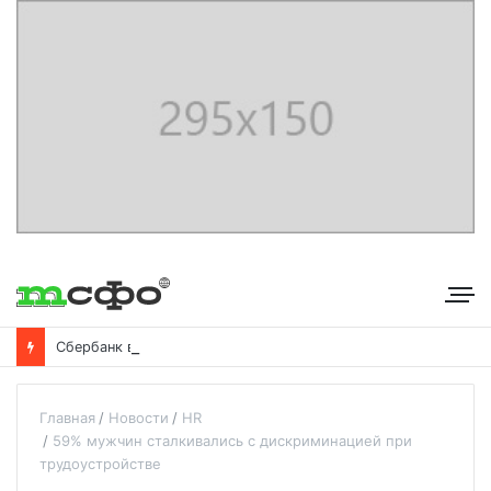
С
бербанк впервые раскрыл доходы от своего небанковского бизнеса
Главная
Новости
HR
59% мужчин сталкивались с дискриминацией при
трудоустройстве