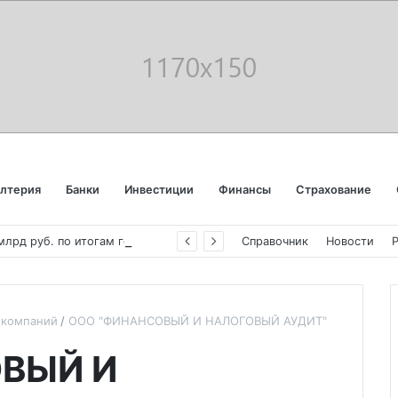
алтерия
Банки
Инвестиции
Финансы
Страхование
«
Аэрофлот» отчитался об убытке в 123 млрд руб. по итогам года пандемии
Справочник
Новости
х компаний
ООО "ФИНАНСОВЫЙ И НАЛОГОВЫЙ АУДИТ"
ВЫЙ И