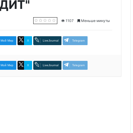
ДИТ"
1107
Меньше минуты
Мой Мир
X
LiveJournal
Telegram
Мой Мир
X
LiveJournal
Telegram