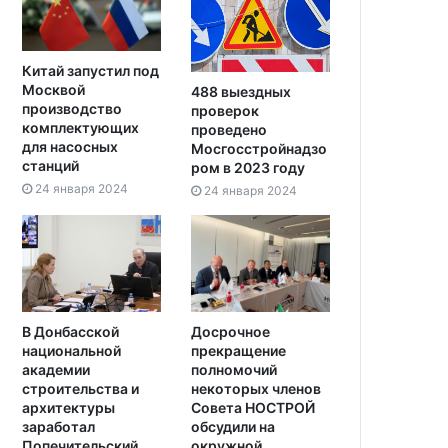
Китай запустил под
Москвой
488 выездных
производство
проверок
комплектующих
проведено
для насосных
Мосгосстройнадзо
станций
ром в 2023 году
24 января 2024
24 января 2024
В Донбасской
Досрочное
национальной
прекращение
академии
полномочий
строительства и
некоторых членов
архитектуры
Совета НОСТРОЙ
заработал
обсудили на
Попечительский
окружной