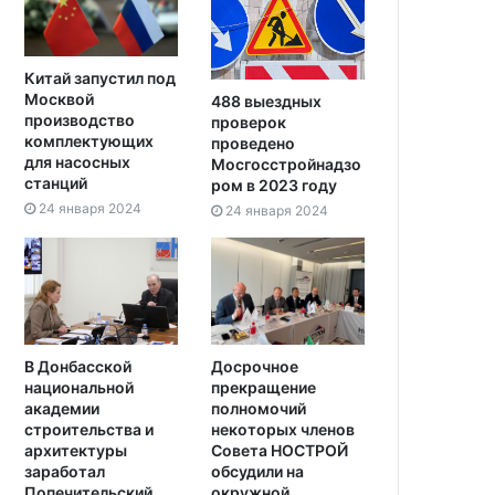
Китай запустил под
Москвой
488 выездных
производство
проверок
комплектующих
проведено
для насосных
Мосгосстройнадзо
станций
ром в 2023 году
24 января 2024
24 января 2024
В Донбасской
Досрочное
национальной
прекращение
академии
полномочий
строительства и
некоторых членов
архитектуры
Совета НОСТРОЙ
заработал
обсудили на
Попечительский
окружной