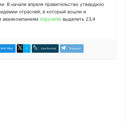
ии. В начале апреля правительство утвердило
пидемии отраслей, в который вошли и
им авиакомпаниям
поручили
выделить 23,4
Мой Мир
X
LiveJournal
Telegram