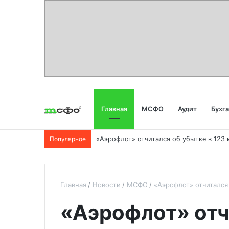
Главная
МСФО
Аудит
Бухг
Популярное
Главная
Новости
МСФО
«Аэрофлот» отчитался
«Аэрофлот» отч