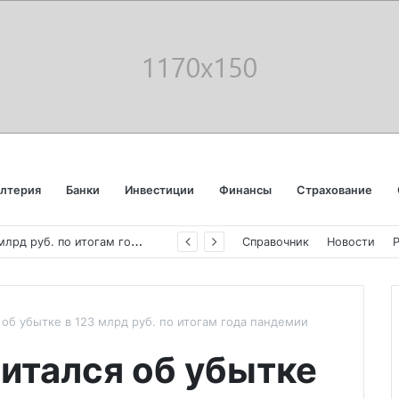
алтерия
Банки
Инвестиции
Финансы
Страхование
«
Аэрофлот» отчитался об убытке в 123 млрд руб. по итогам года пандемии
Справочник
Новости
 об убытке в 123 млрд руб. по итогам года пандемии
итался об убытке