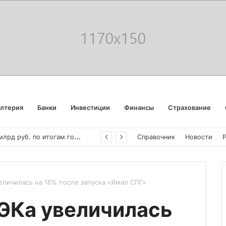
алтерия
Банки
Инвестиции
Финансы
Страхование
«
Аэрофлот» отчитался об убытке в 123 млрд руб. по итогам года пандемии
Справочник
Новости
личилась на 16% после запуска «Ямал СПГ»
ЭКа увеличилась