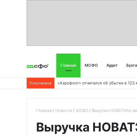
Главная
МСФО
Аудит
Бухг
Популярное
Главная
Новости
МСФО
Выручка НОВАТЭКа уве
Выручка НОВАТ