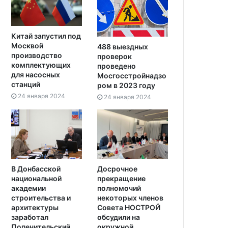
Китай запустил под
Москвой
488 выездных
производство
проверок
комплектующих
проведено
для насосных
Мосгосстройнадзо
станций
ром в 2023 году
24 января 2024
24 января 2024
В Донбасской
Досрочное
национальной
прекращение
академии
полномочий
строительства и
некоторых членов
архитектуры
Совета НОСТРОЙ
заработал
обсудили на
Попечительский
окружной