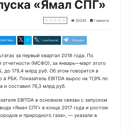
апуска «Ямал СПГ»
20245
1 минута
Мой Мир
X
LiveJournal
Telegram
татах за первый квартал 2018 года. По
 отчетности (МСФО), за январь—март этого
, до 179,4 млрд руб. Об этом говорится в
 в РБК. Показатель EBITDA вырос на 11,9% по
 и составил 76,3 млрд руб.
зателя EBITDA в основном связан с запуском
вода «Ямал СПГ» в конце 2017 года и ростом
ородов и природного газа», — указали в