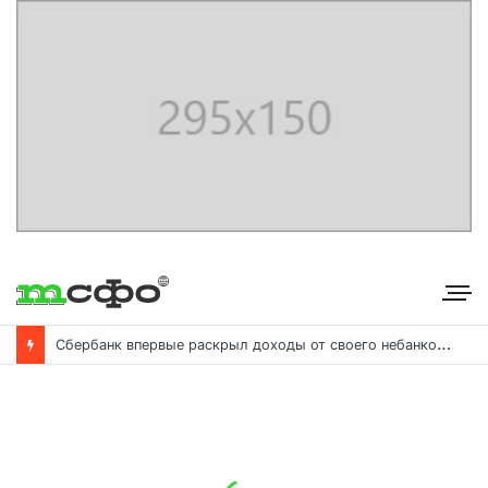
С
бербанк впервые раскрыл доходы от своего небанковского бизнеса