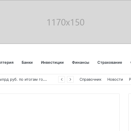
алтерия
Банки
Инвестиции
Финансы
Страхование
С
бербанк впервые раскрыл доходы от своего небанковского бизнеса
Справочник
Новости