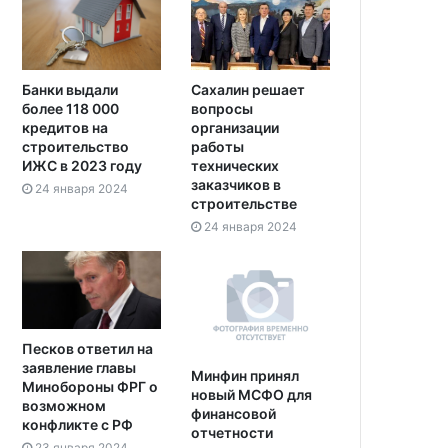
Банки выдали
Сахалин решает
более 118 000
вопросы
кредитов на
организации
строительство
работы
ИЖС в 2023 году
технических
заказчиков в
24 января 2024
строительстве
24 января 2024
Песков ответил на
заявление главы
Минфин принял
Минобороны ФРГ о
новый МСФО для
возможном
финансовой
конфликте с РФ
отчетности
23 января 2024