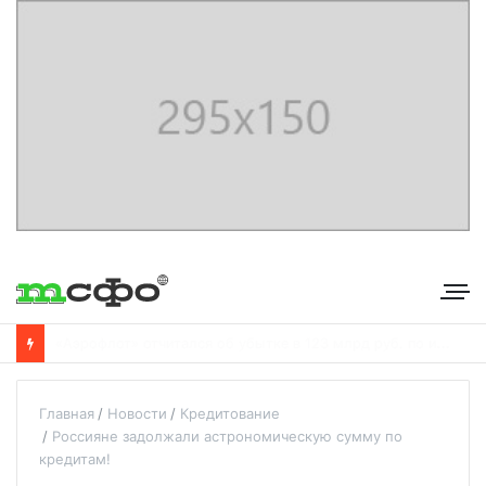
С
бербанк впервые раскрыл доходы от своего небанковского бизнеса
Главная
Новости
Кредитование
Россияне задолжали астрономическую сумму по
кредитам!